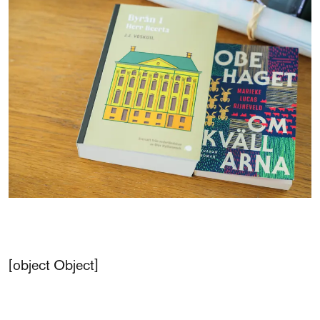
Over het fonds
Visit International website
Veelgestelde vragen
Ontmoet de organisatie
Publicaties
Vacatures
Contact
Schrijf je in voor de nieuwsbrief
[object Object]