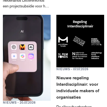
Nederlands Letterenfonds
dag is.
een projectsubsidie voor het
maken van een graphic novel,
geïllustreerd boek of
prentenboek. Het is de eerste
keer dat er binnen de nieuwe
regeling toekenningen
worden gedaan aan
beeldmakers; de verruimde
regeling Projectsubsidies
voor makers van boeken ging
begin dit jaar van start. In
totaal is er € 558.333
NIEUWS - 07.07.2026
toegekend.
Nieuwe regeling
Interdisciplinair: voor
individuele makers of
organisaties
NIEUWS - 20.07.2026
De rijkscultuurfondsen