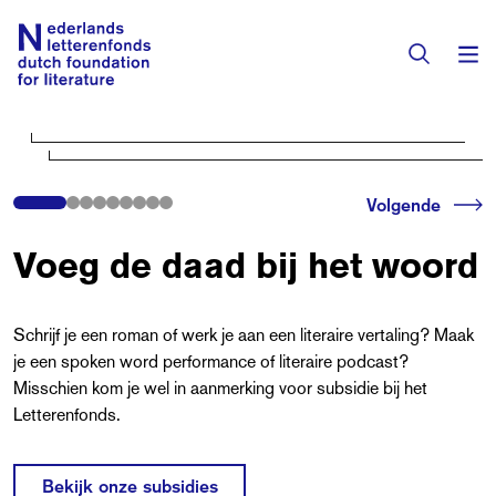
Subsidies
Volgende
Activiteiten
Voeg de daad bij het woord
Programma's
Toekenningen
Schrijf je een roman of werk je aan een literaire vertaling? Maak
Literaire prijzen
je een spoken word performance of literaire podcast?
Misschien kom je wel in aanmerking voor subsidie bij het
Residenties
Actueel
Letterenfonds.
Vertalingendatabase
Over het fonds
Bekijk onze subsidies