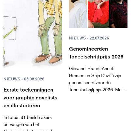
NIEUWS - 22.07.2026
Genomineerden
Toneelschrijfprijs 2026
Giovanni Brand, Annet
Bremen en Stijn Devillé zijn
NIEUWS - 05.08.2026
genomineerd voor de
Eerste toekenningen
Toneelschrijfprijs 2026. Met
drie totaal verschillende
voor graphic novelists
teksten laten zij zien hoe
en illustratoren
veelzijdig, actueel en krachtig
In totaal 31 beeldmakers
de Nederlandstalige
ontvangen van het
toneelschrijfkunst vandaag de