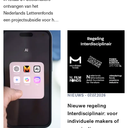
ontvangen van het
toneelschrijfkunst vandaag de
Nederlands Letterenfonds
dag is.
een projectsubsidie voor het
maken van een graphic novel,
geïllustreerd boek of
prentenboek. Het is de eerste
keer dat er binnen de nieuwe
regeling toekenningen
worden gedaan aan
beeldmakers; de verruimde
regeling Projectsubsidies
voor makers van boeken ging
begin dit jaar van start. In
totaal is er € 558.333
NIEUWS - 07.07.2026
toegekend.
Nieuwe regeling
Interdisciplinair: voor
individuele makers of