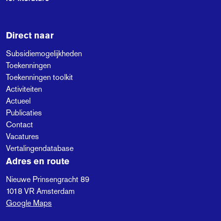
om zo beter te investeren in
crossover kunstvormen in
Nederland en het Caribisch
Direct naar
deel van het Koninkrijk.
Subsidiemogelijkheden
Toekenningen
Toekenningen toolkit
Activiteiten
Actueel
Publicaties
Contact
Vacatures
Vertalingendatabase
Adres en route
Nieuwe Prinsengracht 89
1018 VR
Amsterdam
Google Maps