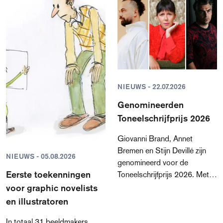
NIEUWS - 22.07.2026
Genomineerden
Toneelschrijfprijs 2026
Giovanni Brand, Annet
Bremen en Stijn Devillé zijn
NIEUWS - 05.08.2026
genomineerd voor de
Eerste toekenningen
Toneelschrijfprijs 2026. Met
drie totaal verschillende
voor graphic novelists
teksten laten zij zien hoe
en illustratoren
veelzijdig, actueel en krachtig
In totaal 31 beeldmakers
de Nederlandstalige