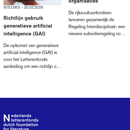
organisaties
NIEUWS - 20.07.2026
De rijkscultuurfondsen
Richtlijn gebruik
lanceren gezamenlijk de
generatieve artificial
Regeling Interdisciplinair: een
intelligence (GAI)
nieuwe subsidieregeling voor
professionele makers en
De opkomst van generatieve
culturele organisaties die in
artificial intelligence (GAI) is
hun werk meerdere
voor het Letterenfonds
kunstdisciplines integreren.
aanleiding om een richtlijn op
Hiermee intensiveren het
te stellen rondom het gebruik
Mondriaan Fonds, het
van GAI voor aanvragers,
Nederlands Filmfonds, het
adviseurs en medewerkers. In
Fonds Podiumkunsten, het
deze richtlijn leggen we graag
Nederlands Letterenfonds,
uit wat dit voor jou betekent
Fonds voor
als je een aanvraag bij ons
Cultuurparticipatie en het
indient.
Footer
Stimuleringsfonds Creatieve
Industrie hun samenwerking