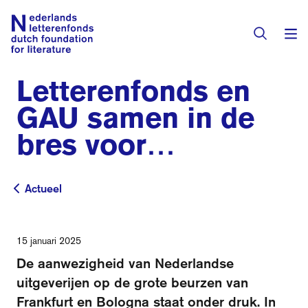
Letterenfonds en
Subsidies
GAU samen in de
bres voor
Activiteiten
Nederlandse
Programma's
aanwezigheid op
Actueel
Actueel
Toekenningen
Literaire prijzen
boekenbeurzen
Residenties
15 januari 2025
Actueel
De aanwezigheid van Nederlandse
Vertalingendatabase
uitgeverijen op de grote beurzen van
Frankfurt en Bologna staat onder druk. In
Over het fonds