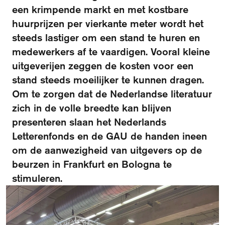
een krimpende markt en met kostbare
huurprijzen per vierkante meter wordt het
Over het fonds
Visit International website
steeds lastiger om een stand te huren en
Veelgestelde vragen
medewerkers af te vaardigen. Vooral kleine
uitgeverijen zeggen de kosten voor een
Ontmoet de organisatie
stand steeds moeilijker te kunnen dragen.
Publicaties
Om te zorgen dat de Nederlandse literatuur
zich in de volle breedte kan blijven
Vacatures
presenteren slaan het Nederlands
Contact
Letterenfonds en de GAU de handen ineen
om de aanwezigheid van uitgevers op de
Schrijf je in voor de nieuwsbrief
beurzen in Frankfurt en Bologna te
stimuleren.