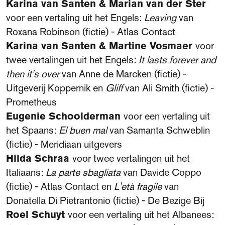
Karina van Santen & Marian van der Ster
voor een vertaling uit het Engels:
Leaving
van
Roxana Robinson (fictie) - Atlas Contact
Karina van Santen & Martine Vosmaer
voor
twee vertalingen uit het Engels:
It lasts forever and
then it's over
van Anne de Marcken (fictie) -
Uitgeverij Koppernik en
Gliff
van Ali Smith (fictie) -
Prometheus
Eugenie Schoolderman
voor een vertaling uit
het Spaans:
El buen mal
van Samanta Schweblin
(fictie) - Meridiaan uitgevers
Hilda Schraa
voor twee vertalingen uit het
Italiaans:
La parte sbagliata
van Davide Coppo
(fictie) - Atlas Contact en
L'età fragile
van
Donatella Di Pietrantonio (fictie) - De Bezige Bij
Roel Schuyt
voor een vertaling uit het Albanees: