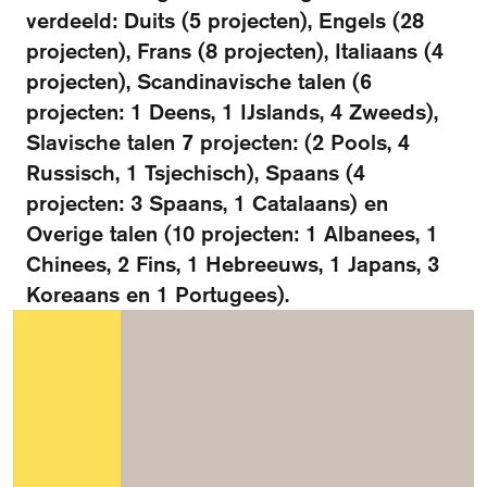
verdeeld: Duits (5 projecten), Engels (28
projecten), Frans (8 projecten), Italiaans (4
Over het fonds
Visit International website
projecten), Scandinavische talen (6
Veelgestelde vragen
projecten: 1 Deens, 1 IJslands, 4 Zweeds),
Slavische talen 7 projecten: (2 Pools, 4
Ontmoet de organisatie
Russisch, 1 Tsjechisch), Spaans (4
Publicaties
projecten: 3 Spaans, 1 Catalaans) en
Overige talen (10 projecten: 1 Albanees, 1
Vacatures
Chinees, 2 Fins, 1 Hebreeuws, 1 Japans, 3
Contact
Koreaans en 1 Portugees).
Schrijf je in voor de nieuwsbrief