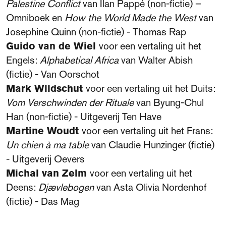
Palestine Conflict
van Ilan Pappé (non-fictie) –
Omniboek en
How the World Made the West
van
Josephine Quinn (non-fictie) - Thomas Rap
Guido van de Wiel
voor een vertaling uit het
Engels:
Alphabetical Africa
van Walter Abish
(fictie) - Van Oorschot
Mark Wildschut
voor een vertaling uit het Duits:
Vom Verschwinden der Rituale
van Byung-Chul
Han (non-fictie) - Uitgeverij Ten Have
Martine Woudt
voor een vertaling uit het Frans:
Un chien à ma table
van Claudie Hunzinger (fictie)
- Uitgeverij Oevers
Michal van Zelm
voor een vertaling uit het
Deens:
Djævlebogen
van Asta Olivia Nordenhof
(fictie) - Das Mag