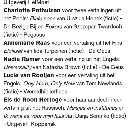
Uitgeverij HetMoet
Charlotte Pothuizen
voor twee vertalingen uit
het Pools:
Białe noce
van Urszula Honek (fictie) -
De Bezige Bij en
Pokora
van Szczepan Twardoch
(fictie) - Pegasus
Annemarie Raas
voor een vertaling uit het Fins:
Elolliset
van Iida Turpeinen (fictie) - De Geus
Nadia Ramer
voor een vertaling uit het Engels:
Universality
van Natasha Brown (fictie) - De Geus
Lucie van Rooijen
voor een vertaling uit het
Engels:
Only Here, Only Now
van Tom Newlands
(fictie) - Wereldbibliotheek
Els de Roon Hertoge
voor haar aandeel in een
vertaling uit het Russisch:
Meisjes en instituties
en
Ik wens as voor mijn huis
van Darja Serenko (fictie)
- Uitgeverij Koppernik