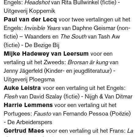
Engels:
Headshot
van Rita Bullwinkel (fictie) -
Uitgeverij Koppernik
Paul van der Lecq
voor twee vertalingen uit het
Engels:
Invisible Years
van Daphne Geismar (non-
fictie) – Waanders en
The South
van Tash Aw
(fictie) - De Bezige Bij
Mijke Hadewey van Leersum
voor een
vertaling uit het Zweeds:
Brorsan är kung
van
Jenny Jägerfeld (Kinder- en jeugdliteratuur) -
Uitgeverij Ploegsma
Auke Leistra
voor een vertaling uit het Engels:
Flesh
van David Szalay (fictie) - Nijgh & Van Ditmar
Harrie Lemmens
voor een vertaling uit het
Portugees:
Fausto
van Fernando Pessoa (Poëzie)
- De Arbeiderspers
Gertrud Maes
voor een vertaling uit het Frans:
La