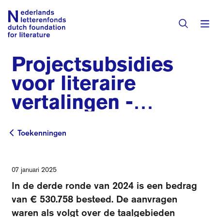
Projectsubsidies
Subsidies
voor literaire
vertalingen -
Activiteiten
2024/03
Programma's
Toekenningen
Toekenningen
Toekenningen
Literaire prijzen
Residenties
07 januari 2025
Actueel
In de derde ronde van 2024 is een bedrag
Vertalingendatabase
van € 530.758 besteed. De aanvragen
waren als volgt over de taalgebieden
Over het fonds