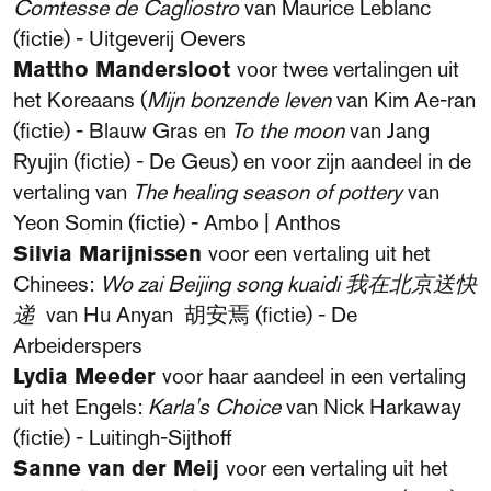
Comtesse de Cagliostro
van Maurice Leblanc
(fictie) - Uitgeverij Oevers
Mattho Mandersloot
voor twee vertalingen uit
het Koreaans (
Mijn bonzende leven
van Kim Ae-ran
(fictie) - Blauw Gras en
To the moon
van Jang
Ryujin (fictie) - De Geus) en voor zijn aandeel in de
vertaling van
The healing season of pottery
van
Yeon Somin (fictie) - Ambo | Anthos
Silvia Marijnissen
voor een vertaling uit het
Chinees:
Wo zai Beijing song kuaidi 我在北京送快
递
van Hu Anyan 胡安焉 (fictie) - De
Arbeiderspers
Lydia Meeder
voor haar aandeel in een vertaling
uit het Engels:
Karla's Choice
van Nick Harkaway
(fictie) - Luitingh-Sijthoff
Sanne van der Meij
voor een vertaling uit het