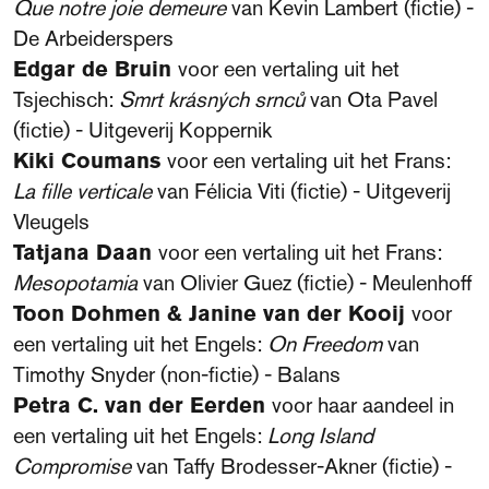
Que notre joie demeure
van Kevin Lambert (fictie) -
De Arbeiderspers
Edgar de Bruin
voor een vertaling uit het
Tsjechisch:
Smrt krásných srnců
van Ota Pavel
(fictie) - Uitgeverij Koppernik
Kiki Coumans
voor een vertaling uit het Frans:
La fille verticale
van Félicia Viti (fictie) - Uitgeverij
Vleugels
Tatjana Daan
voor een vertaling uit het Frans:
Mesopotamia
van Olivier Guez (fictie) - Meulenhoff
Toon Dohmen & Janine van der Kooij
voor
een vertaling uit het Engels:
On Freedom
van
Timothy Snyder (non-fictie) - Balans
Petra C. van der Eerden
voor haar aandeel in
een vertaling uit het Engels:
Long Island
Compromise
van Taffy Brodesser-Akner (fictie) -