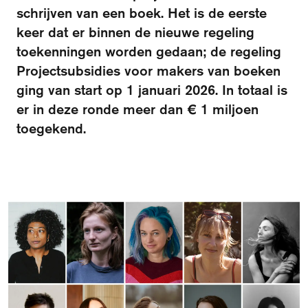
schrijven van een boek. Het is de eerste
keer dat er binnen de nieuwe regeling
Over het fonds
Visit International website
toekenningen worden gedaan; de regeling
Veelgestelde vragen
Projectsubsidies voor makers van boeken
ging van start op 1 januari 2026. In totaal is
Ontmoet de organisatie
er in deze ronde meer dan € 1 miljoen
Publicaties
toegekend.
Vacatures
Contact
Schrijf je in voor de nieuwsbrief