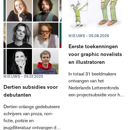
NIEUWS - 05.08.2026
Eerste toekenningen
voor graphic novelists
en illustratoren
In totaal 31 beeldmakers
NIEUWS - 09.07.2025
ontvangen van het
Dertien subsidies voor
Nederlands Letterenfonds
debutanten
een projectsubsidie voor het
maken van een graphic novel,
Dertien onlangs gedebuteere
geïllustreerd boek of
schrijvers van proza, non-
prentenboek. Het is de eerste
fictie, poëzie en
keer dat er binnen de nieuwe
jeugdliteratuur ontvangen dit
regeling toekenningen