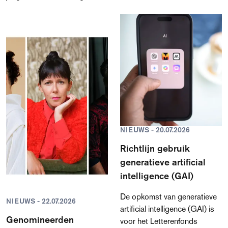
jaar een projectsubsidie van
worden gedaan aan
€ 15.000 van het
beeldmakers; de verruimde
Letterenfonds om te werken
regeling Projectsubsidies
aan hun tweede boek. Zij
voor makers van boeken ging
werden geselecteerd uit een
begin dit jaar van start. In
groep van 33 aanvragers.
totaal is er € 558.333
toegekend.
NIEUWS - 20.07.2026
Richtlijn gebruik
generatieve artificial
intelligence (GAI)
De opkomst van generatieve
NIEUWS - 22.07.2026
artificial intelligence (GAI) is
Genomineerden
voor het Letterenfonds