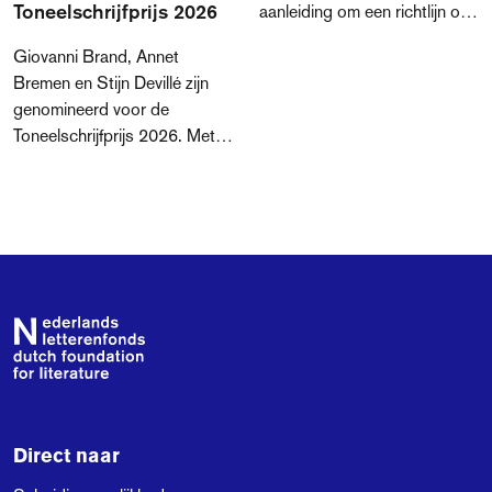
Toneelschrijfprijs 2026
aanleiding om een richtlijn op
te stellen rondom het gebruik
Giovanni Brand, Annet
van GAI voor aanvragers,
Bremen en Stijn Devillé zijn
adviseurs en medewerkers. In
genomineerd voor de
deze richtlijn leggen we graag
Toneelschrijfprijs 2026. Met
uit wat dit voor jou betekent
drie totaal verschillende
als je een aanvraag bij ons
teksten laten zij zien hoe
indient.
veelzijdig, actueel en krachtig
de Nederlandstalige
toneelschrijfkunst vandaag de
dag is.
Footer
Direct naar