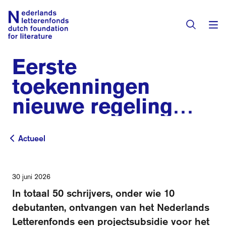
Eerste
Subsidies
toekenningen
nieuwe regeling
Activiteiten
Projectsubsidies
Programma's
voor makers van
Actueel
Actueel
Toekenningen
Literaire prijzen
boeken
Residenties
30 juni 2026
Actueel
In totaal 50 schrijvers, onder wie 10
Vertalingendatabase
debutanten, ontvangen van het Nederlands
Letterenfonds een projectsubsidie voor het
Over het fonds