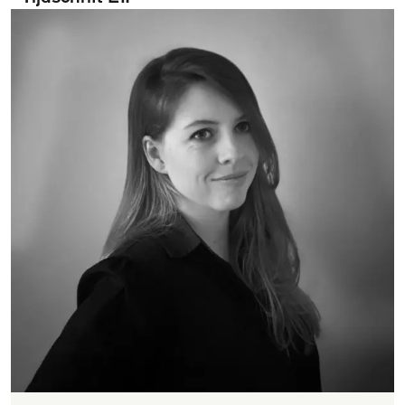
Over het fonds
Visit International website
Veelgestelde vragen
Ontmoet de organisatie
Publicaties
Vacatures
Contact
Schrijf je in voor de nieuwsbrief