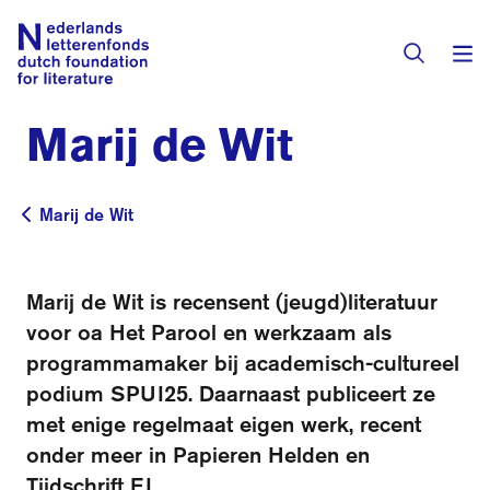
Marij de Wit
Subsidies
Marij de Wit
Marij de Wit
Activiteiten
Programma's
Marij de Wit is recensent (jeugd)literatuur
Toekenningen
voor oa Het Parool en werkzaam als
Literaire prijzen
programmamaker bij academisch-cultureel
Residenties
podium SPUI25. Daarnaast publiceert ze
Actueel
met enige regelmaat eigen werk, recent
Vertalingendatabase
onder meer in Papieren Helden en
Over het fonds
Tijdschrift EI.