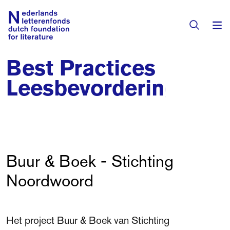
Best Practices
Subsidies
Leesbevordering
Activiteiten
Programma's
Toekenningen
Buur & Boek - Stichting
Literaire prijzen
Noordwoord
Residenties
Actueel
Vertalingendatabase
Het project Buur & Boek van Stichting
Over het fonds