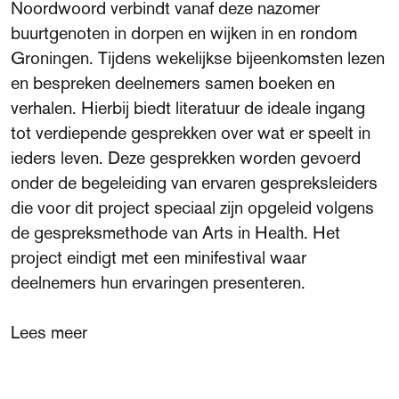
Noordwoord verbindt vanaf deze nazomer
buurtgenoten in dorpen en wijken in en rondom
Over het fonds
Groningen. Tijdens wekelijkse bijeenkomsten lezen
Visit International website
Veelgestelde vragen
en bespreken deelnemers samen boeken en
verhalen. Hierbij biedt literatuur de ideale ingang
Ontmoet de organisatie
tot verdiepende gesprekken over wat er speelt in
ieders leven. Deze gesprekken worden gevoerd
Publicaties
onder de begeleiding van ervaren gespreksleiders
Vacatures
die voor dit project speciaal zijn opgeleid volgens
de gespreksmethode van Arts in Health. Het
Contact
project eindigt met een minifestival waar
deelnemers hun ervaringen presenteren.
Schrijf je in voor de nieuwsbrief
Lees meer