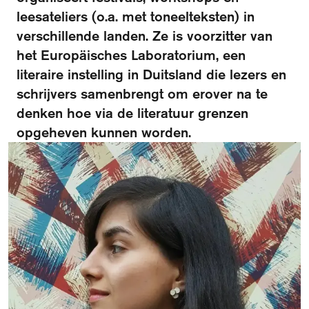
leesateliers (o.a. met toneelteksten) in
Over het fonds
verschillende landen. Ze is voorzitter van
Visit International website
het Europäisches Laboratorium, een
Veelgestelde vragen
literaire instelling in Duitsland die lezers en
Ontmoet de organisatie
schrijvers samenbrengt om erover na te
denken hoe via de literatuur grenzen
Publicaties
opgeheven kunnen worden.
Vacatures
Contact
Schrijf je in voor de nieuwsbrief