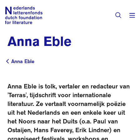
Anna Eble
Subsidies
Anna Eble
Anna Eble
Activiteiten
Programma's
Anna Eble is tolk, vertaler en redacteur van
Toekenningen
'Terras', tijdschrift voor internationale
Literaire prijzen
literatuur. Ze vertaalt voornamelijk poëzie
Residenties
uit het Nederlands en een enkele keer uit
Actueel
het Noors naar het Duits (o.a. Paul van
Vertalingendatabase
Ostaijen, Hans Faverey, Erik Lindner) en
Over het fonds
organiseert festivals, workshops en