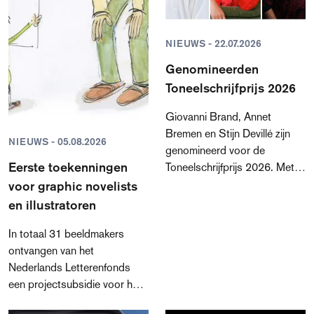
NIEUWS - 22.07.2026
Genomineerden
Toneelschrijfprijs 2026
Giovanni Brand, Annet
Bremen en Stijn Devillé zijn
NIEUWS - 05.08.2026
genomineerd voor de
Eerste toekenningen
Toneelschrijfprijs 2026. Met
drie totaal verschillende
voor graphic novelists
teksten laten zij zien hoe
en illustratoren
veelzijdig, actueel en krachtig
In totaal 31 beeldmakers
de Nederlandstalige
ontvangen van het
toneelschrijfkunst vandaag de
Nederlands Letterenfonds
dag is.
een projectsubsidie voor het
maken van een graphic novel,