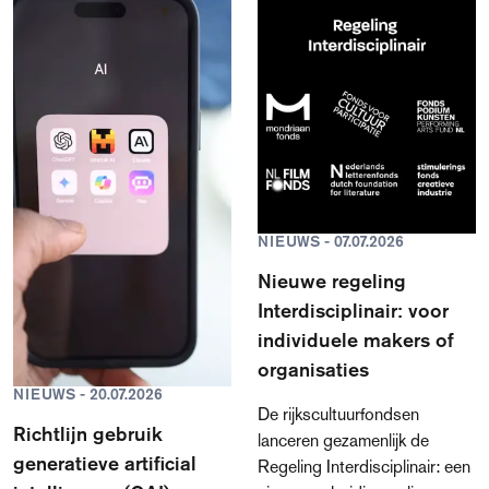
geïllustreerd boek of
prentenboek. Het is de eerste
keer dat er binnen de nieuwe
regeling toekenningen
worden gedaan aan
beeldmakers; de verruimde
regeling Projectsubsidies
voor makers van boeken ging
begin dit jaar van start. In
totaal is er € 558.333
NIEUWS - 07.07.2026
toegekend.
Nieuwe regeling
Interdisciplinair: voor
individuele makers of
organisaties
NIEUWS - 20.07.2026
De rijkscultuurfondsen
Richtlijn gebruik
lanceren gezamenlijk de
generatieve artificial
Regeling Interdisciplinair: een