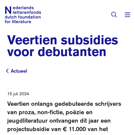
Veertien subsidies
Subsidies
voor debutanten
Activiteiten
Actueel
Actueel
Programma's
Toekenningen
Literaire prijzen
15 juli 2024
Veertien onlangs gedebuteerde schrijvers
Residenties
Actueel
van proza, non-fictie, poëzie en
jeugdliteratuur ontvangen dit jaar een
Vertalingendatabase
projectsubsidie van € 11.000 van het
Over het fonds