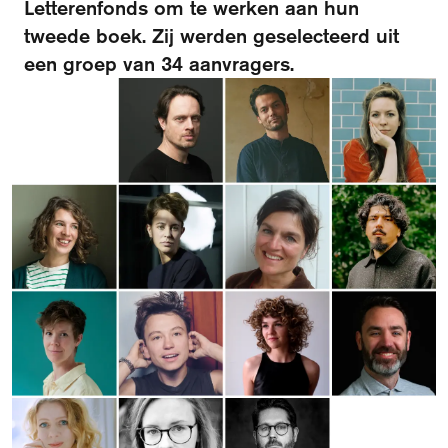
Letterenfonds om te werken aan hun
tweede boek. Zij werden geselecteerd uit
Over het fonds
een groep van 34 aanvragers.
Visit International website
Veelgestelde vragen
Ontmoet de organisatie
Publicaties
Vacatures
Contact
Schrijf je in voor de nieuwsbrief