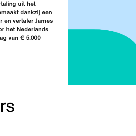
aling uit het
emaakt dankzij een
r en vertaler James
or het Nederlands
rag van € 5.000
rs