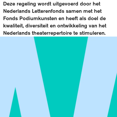
Deze regeling wordt uitgevoerd door het
Nederlands Letterenfonds samen met het
Over het fonds
Fonds Podiumkunsten en heeft als doel de
Visit International website
Veelgestelde vragen
kwaliteit, diversiteit en ontwikkeling van het
Nederlands theaterrepertoire te stimuleren.
Ontmoet de organisatie
Publicaties
Vacatures
Contact
Schrijf je in voor de nieuwsbrief