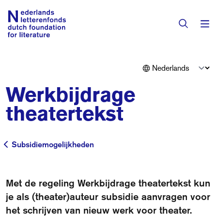
Subsidies
Werkbijdrage
Activiteiten
theatertekst
Programma's
Toekenningen
Subsidiemogelijkheden
Subsidiemogelijkheden
Literaire prijzen
Residenties
Actueel
Met de regeling Werkbijdrage theatertekst kun
Vertalingendatabase
je als (theater)auteur subsidie aanvragen voor
het schrijven van nieuw werk voor theater.
Over het fonds