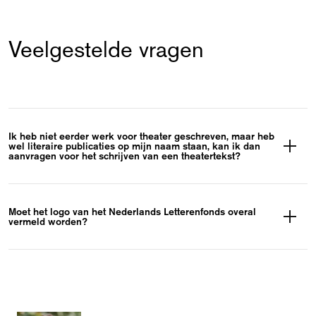
Veelgestelde vragen
Ik heb niet eerder werk voor theater geschreven, maar heb
wel literaire publicaties op mijn naam staan, kan ik dan
aanvragen voor het schrijven van een theatertekst?
Ja, deze regeling staat ook open voor schrijvers die
minimaal twee literaire werken bij een erkende,
Moet het logo van het Nederlands Letterenfonds overal
vermeld worden?
literaire uitgeverij hebben gepubliceerd en die een
eerste tekst voor toneel willen schrijven.
Zorg ervoor dat bij alle publieksuitingen die
verband houden met het gesubsidieerde literaire
project, de naam en het logo van het Nederlands