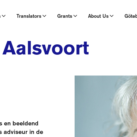
s
Translators
Grants
About Us
Göte
 Aalsvoort
us en beeldend
 adviseur in de