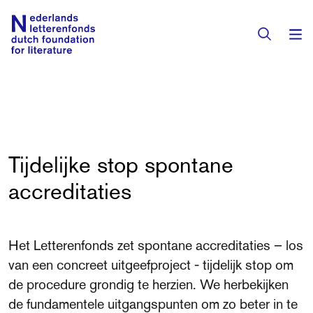
Books & Authors
Fiction
Translators
Tijdelijke stop spontane
Non-fiction
accreditaties
Directory of Translators
Children's Books
Grants
Translation Database
Catalogues
Grants
Het Letterenfonds zet spontane accreditaties – los
Sign Up as a Translator
All Books
About Us
van een concreet uitgeefproject - tijdelijk stop om
Grants Awarded
de procedure grondig te herzien. We herbekijken
About the Foundation
Residencies
de fundamentele uitgangspunten om zo beter in te
Göteborg 2027