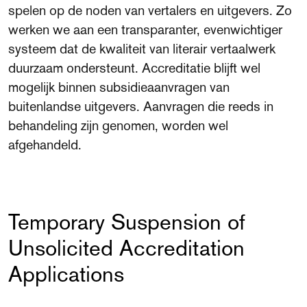
spelen op de noden van vertalers en uitgevers. Zo
FAQ
werken we aan een transparanter, evenwichtiger
Departments and staff
systeem dat de kwaliteit van literair vertaalwerk
Visit Dutch website
duurzaam ondersteunt. Accreditatie blijft wel
What's happening
mogelijk binnen subsidieaanvragen van
Contact
buitenlandse uitgevers. Aanvragen die reeds in
behandeling zijn genomen, worden wel
Programs
afgehandeld.
Temporary Suspension of
Unsolicited Accreditation
Applications