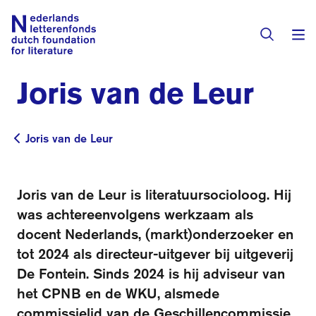
Joris van de Leur
Books & Authors
Fiction
Joris van de Leur
Joris van de Leur
Translators
Non-fiction
Directory of Translators
Joris van de Leur is literatuursocioloog. Hij
Children's Books
Grants
was achtereenvolgens werkzaam als
Translation Database
Catalogues
docent Nederlands, (markt)onderzoeker en
Grants
Sign Up as a Translator
tot 2024 als directeur-uitgever bij uitgeverij
All Books
About Us
Grants Awarded
De Fontein. Sinds 2024 is hij adviseur van
het CPNB en de WKU, alsmede
About the Foundation
Residencies
Göteborg 2027
commissielid van de Geschillencommissie