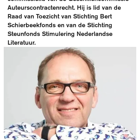
FAQ
Auteurscontractenrecht. Hij is lid van de
Raad van Toezicht van Stichting Bert
Departments and staff
Visit Dutch website
Schierbeekfonds en van de Stichting
What's happening
Steunfonds Stimulering Nederlandse
Literatuur.
Contact
Programs